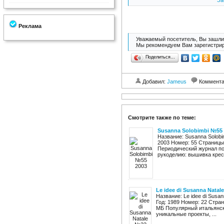
За
Реклама
Уважаемый посетитель, Вы зашли 
Мы рекомендуем Вам зарегистрир
Поделиться…
Добавил:
Jameus
Коммент
Смотрите также по теме:
Susanna Solobimbi №55 
Название: Susanna Solobim
2003 Номер: 55 Страницы
Периодический журнал по
рукоделию: вышивка крест
Le idee di Susanna Natal
Название: Le idee di Susa
Год: 1989 Номер: 22 Стран
МБ Популярный итальянск
уникальные проекты, ...