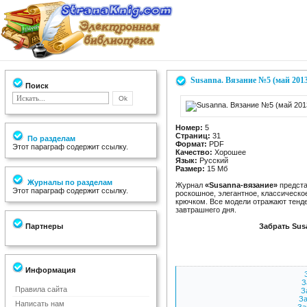
Susanna. Вязание №5 (май 201
Поиск
Номер:
5
Страниц:
31
По разделам
Формат:
PDF
Этот параграф содержит ссылку.
Качество:
Хорошее
Язык:
Русский
Размер:
15 Мб
Журналы по разделам
Журнал
«Susanna-вязание»
предста
Этот параграф содержит ссылку.
роскошное, элегантное, классическо
крючком. Все модели отражают тенде
завтрашнего дня.
Партнеры
Забрать Sus
Информация
З
Правила сайта
З
За
Написать нам