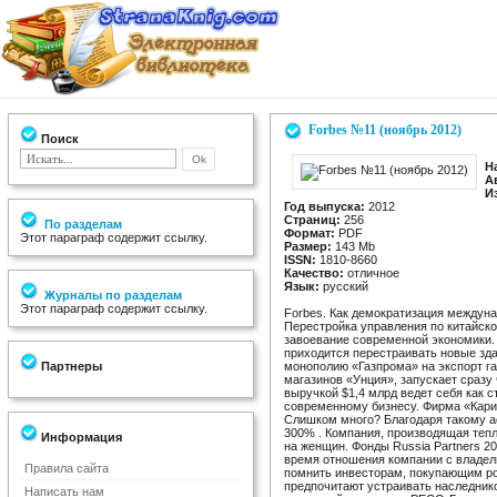
Forbes №11 (ноябрь 2012)
Поиск
Н
А
И
Год выпуска:
2012
Страниц:
256
По разделам
Формат:
PDF
Этот параграф содержит ссылку.
Размер:
143 Mb
ISSN:
1810-8660
Качество:
отличное
Язык:
русский
Журналы по разделам
Этот параграф содержит ссылку.
Forbes. Как демократизация междун
Перестройка управления по китайск
завоевание современной экономики. 
приходится перестраивать новые зд
Партнеры
монополию «Газпрома» на экспорт га
магазинов «Унция», запускает сразу 
выручкой $1,4 млрд ведет себя как с
современному бизнесу. Фирма «Кари
Слишком много? Благодаря такому а
300% . Компания, производящая тепл
Информация
на женщин. Фонды Russia Partners 20
время отношения компании с владел
Правила сайта
помнить инвесторам, покупающим ро
предпочитают устраивать наследник
Написать нам