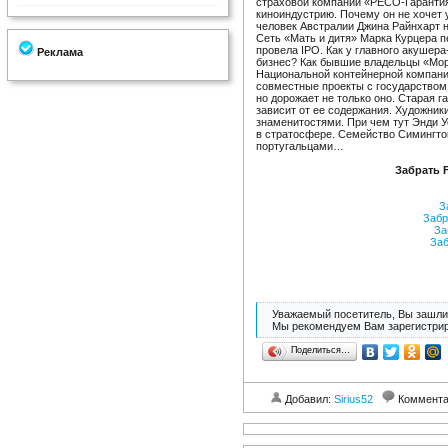
страховой компании «РЕСО-Гаранти
киноиндустрию. Почему он не хочет 
человек Австралии Джина Райнхарт н
Сеть «Мать и дитя» Марка Курцера 
провела IPO. Как у главного акушер
Реклама
бизнес? Как бывшие владельцы «Мор
Национальной контейнерной компани
совместные проекты с государством.
но дорожает не только оно. Старая г
зависит от ее содержания. Художник
знаменитостями. При чем тут Энди 
в стратосфере. Семейство Симингто
португальцами…
Забрать 
За
Забр
За
Заб
Уважаемый посетитель, Вы зашли 
Мы рекомендуем Вам зарегистрир
Поделиться…
Добавил:
Sirius52
Коммент