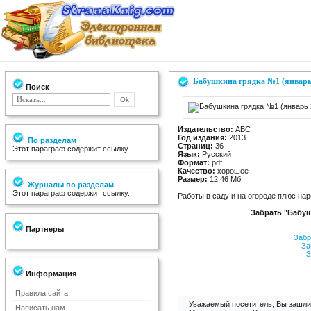
Бабушкина грядка №1 (январь
Поиск
Издательство:
АВС
Год издания:
2013
По разделам
Страниц:
36
Этот параграф содержит ссылку.
Язык:
Русский
Формат:
pdf
Качество:
хорошее
Размер:
12,46 Мб
Журналы по разделам
Этот параграф содержит ссылку.
Работы в саду и на огороде плюс на
Забрать "Бабуш
Партнеры
Забр
За
З
Информация
Правила сайта
Уважаемый посетитель, Вы зашли 
Написать нам