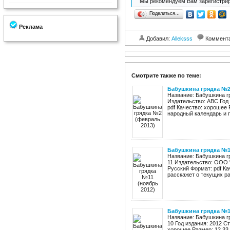
Мы рекомендуем Вам зарегистрир
Поделиться…
Реклама
Добавил:
Alleksss
Коммент
Смотрите также по теме:
Бабушкина грядка №2
Название: Бабушкина г
Издательство: АВС Год 
pdf Качество: хорошее 
народный календарь и п
Бабушкина грядка №11
Название: Бабушкина г
11 Издательство: ООО "
Русский Формат: pdf К
расскажет о текущих раб
Бабушкина грядка №10
Название: Бабушкина г
10 Год издания: 2012 С
хорошее Размер: 12.33