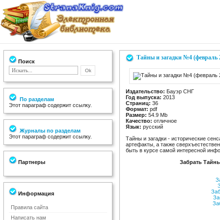
Тайны и загадки №4 (февраль 
Поиск
Издательство:
Бауэр СНГ
Год выпуска:
2013
По разделам
Страниц:
36
Этот параграф содержит ссылку.
Формат:
pdf
Размер:
54.9 Мb
Качество:
отличное
Язык:
русский
Журналы по разделам
Этот параграф содержит ссылку.
Тайны и загадки - исторические сен
артефакты, а также сверхъестествен
быть в курсе самой интересной инф
Партнеры
Забрать Тайны
За
З
Заб
Информация
За
Заб
Правила сайта
Написать нам