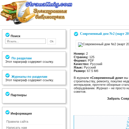
Современный дом №2 (март 20
Поиск
Номер:
2
Страниц:
125
По разделам
Формат:
PDF
Этот параграф содержит ссылку.
Качество:
Русский
Язык:
Русский
Размер:
67.5 Мб
Журналы по разделам
В журнале
«Современный дом»
вы 
Этот параграф содержит ссылку.
строительству, ремонту, покупке н
интерьеров, прочтете обзорные ста
оборудовании. Журнал – не просто н
советов.
Партнеры
Забрать Совр
Информация
Правила сайта
З
З
Написать нам