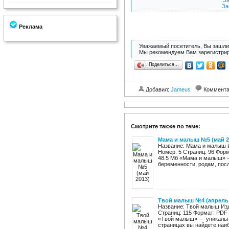
За
За
Реклама
Уважаемый посетитель, Вы зашли 
Мы рекомендуем Вам зарегистрир
Поделиться…
Добавил:
Jameus
Коммент
Смотрите также по теме:
Мама и малыш №5 (май 2
Название: Мама и малыш И
Номер: 5 Страниц: 96 Фор
48.5 Мб «Мама и малыш» 
беременности, родам, посл
Твой малыш №4 (апрель 
Название: Твой малыш Изд
Страниц: 115 Формат: PDF
«Твой малыш» — уникальн
страницах вы найдете наиб