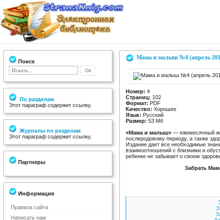
Мама и малыш №4 (апрель 201
Поиск
Номер:
4
Страниц:
102
По разделам
Формат:
PDF
Этот параграф содержит ссылку.
Качество:
Хорошее
Язык:
Русский
Размер:
53 Мб
Журналы по разделам
«Мама и малыш»
— ежемесячный же
Этот параграф содержит ссылку.
послеродовому периоду, а также здор
Издание дает все необходимые знани
взаимоотношений с близкими и обуст
ребенке не забывает о своем здоров
Партнеры
Забрать Мам
Информация
Правила сайта
З
З
Написать нам