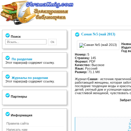
Самая №5 (май 2013)
Поиск
Назва
Издат
Год в
Номер:
5
Страниц:
145
По разделам
Формат:
PDF
Этот параграф содержит ссылку.
Качество:
Высокое
Язык:
Русский
Размер:
71.1 Мб
Журналы по разделам
Журнал
Самая
- источник практично
Этот параграф содержит ссылку.
работающей женщины, которая забот
последние тенденции моды и красоты
детей, уютный дом и успешная карь
счастливой женщиной, чувствовать 
Партнеры
Забрат
Информация
Правила сайта
З
З
Написать нам