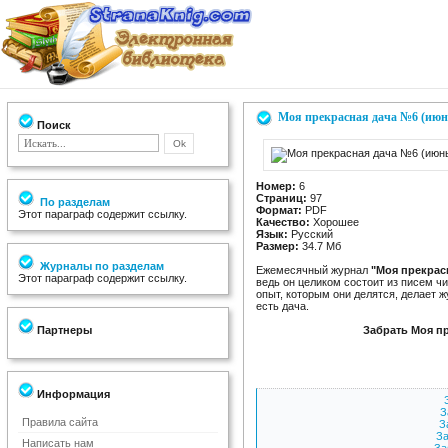
Моя прекрасная дача №6 (июн
Поиск
Номер:
6
Страниц:
97
По разделам
Формат:
PDF
Этот параграф содержит ссылку.
Качество:
Хорошее
Язык:
Русский
Размер:
34.7 Мб
Журналы по разделам
Ежемесячный журнал
"Моя прекрас
Этот параграф содержит ссылку.
ведь он целиком состоит из писем чи
опыт, которым они делятся, делает 
есть дача.
Партнеры
Забрать Моя пр
Информация
З
Правила сайта
З
За
Написать нам