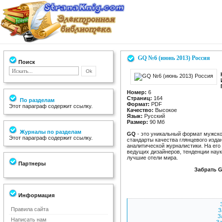
GQ №6 (июнь 2013) Россия
Поиск
Номер:
6
Страниц:
164
По разделам
Формат:
PDF
Этот параграф содержит ссылку.
Качество:
Высокое
Язык:
Русский
Размер:
90 Мб
Журналы по разделам
GQ
- это уникальный формат мужско
Этот параграф содержит ссылку.
стандарты качества глянцевого изда
аналитической журналистики. На его
ведущих дизайнеров, тенденции наук
лучшие отели мира.
Партнеры
Забрать G
Информация
Правила сайта
З
З
Написать нам