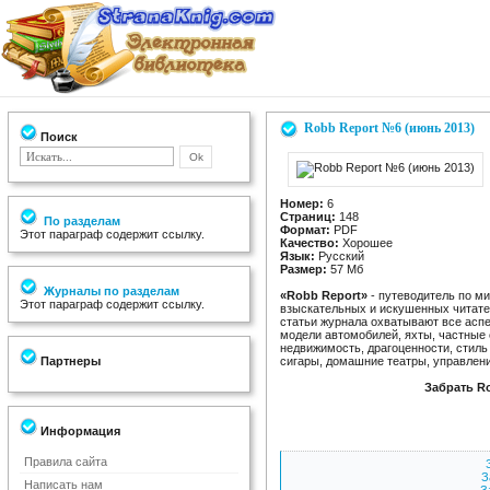
Robb Report №6 (июнь 2013)
Поиск
Номер:
6
Страниц:
148
По разделам
Формат:
PDF
Этот параграф содержит ссылку.
Качество:
Хорошее
Язык:
Русский
Размер:
57 Мб
Журналы по разделам
«Robb Report»
- путеводитель по м
Этот параграф содержит ссылку.
взыскательных и искушенных читате
статьи журнала охватывают все аспе
модели автомобилей, яхты, частные
недвижимость, драгоценности, стиль
Партнеры
сигары, домашние театры, управлен
Забрать Ro
Информация
Правила сайта
З
Написать нам