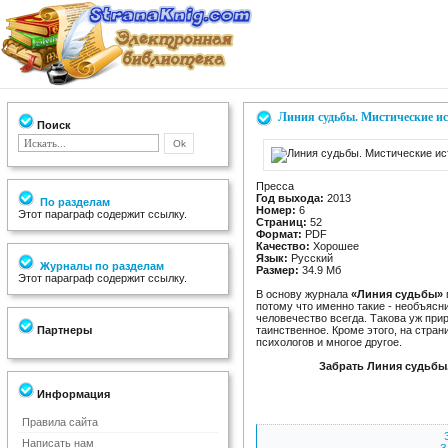
Линия судьбы. Мистические ис
Поиск
Пресса
Год выхода:
2013
По разделам
Номер:
6
Этот параграф содержит ссылку.
Страниц:
52
Формат:
PDF
Качество:
Хорошее
Язык:
Русский
Журналы по разделам
Размер:
34.9 Мб
Этот параграф содержит ссылку.
В основу журнала
«Линия судьбы»
потому что именно такие - необъяс
человечество всегда. Такова уж прир
Партнеры
таинственное. Кроме этого, на стран
психологов и многое другое.
Забрать Линия судьбы.
Информация
Правила сайта
Написать нам