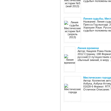
судьбы» положены ми
Линия судьбы. Мист
Название: Линия суд
Пресса Год выхода: 2
Хорошее Язык: Русск
судьбы» положены ми
Линия времени
Автор: Кащеев Рома Назв
2012 Страниц: 198 Формат:
русский О путешествиях в
обычный зимний, в меру ..
Мистические город
Автор: Коллектив авт
Азбука, Азбука-Аттику
01628-6 Формат: RTF,
Отличное Описание: "