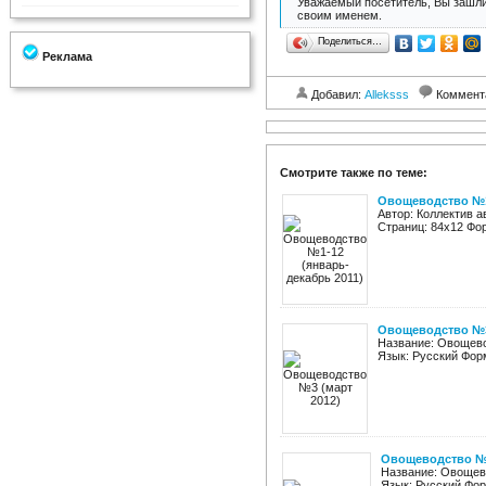
Уважаемый посетитель, Вы зашли
своим именем.
Поделиться…
Реклама
Добавил:
Alleksss
Коммент
Смотрите также по теме:
Овощеводство №1-
Автор: Коллектив 
Страниц: 84х12 Фо
Овощеводство №3
Название: Овощевод
Язык: Русский Фор
Овощеводство №2
Название: Овощево
Язык: Русский Фор