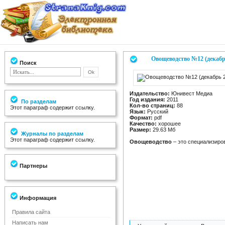
Овощеводство №12 (декабр
Поиск
Издательство:
Юнивест Медиа
Год издания:
2011
По разделам
Кол-во страниц:
88
Этот параграф содержит ссылку.
Язык:
Русский
Формат:
pdf
Качество:
хорошее
Размер:
29.63 Мб
Журналы по разделам
Этот параграф содержит ссылку.
Овощеводство
– это специализиро
Партнеры
Информация
Правила сайта
Написать нам