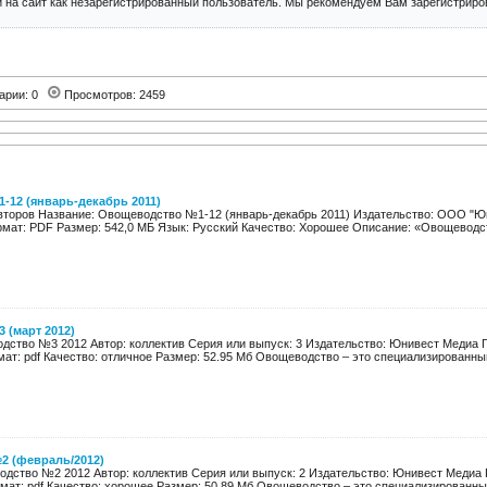
 на сайт как незарегистрированный пользователь. Мы рекомендуем Вам зарегистриров
арии: 0
Просмотров: 2459
12 (январь-декабрь 2011)
авторов Название: Овощеводство №1-12 (январь-декабрь 2011) Издательство: ООО "Юн
рмат: PDF Размер: 542,0 МБ Язык: Русский Качество: Хорошее Описание: «Овощеводств
 (март 2012)
ство №3 2012 Автор: коллектив Серия или выпуск: 3 Издательство: Юнивест Медиа Го
мат: pdf Качество: отличное Размер: 52.95 Мб Овощеводство – это специализированны
 (февраль/2012)
дство №2 2012 Автор: коллектив Серия или выпуск: 2 Издательство: Юнивест Медиа Го
мат: pdf Качество: хорошее Размер: 50.89 Мб Овощеводство – это специализированны