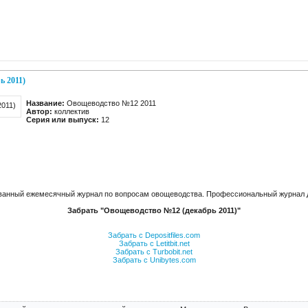
ь 2011)
Название:
Овощеводство №12 2011
Автор:
коллектив
Серия или выпуск:
12
ванный ежемесячный журнал по вопросам овощеводства. Профессиональный журнал 
Забрать "Овощеводство №12 (декабрь 2011)"
Забрать с Depositfiles.com
Забрать с Letitbit.net
Забрать с Turbobit.net
Забрать с Unibytes.com