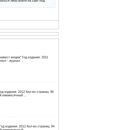
аться либо войти на сайт под
ивест медиа" Год издания: 2011
о» - журнал ...
д издания: 2012 Кол-во страниц: 96
й ежемесячный ...
д издания: 2012 Кол-во страниц: 84
й ежемесячный ...