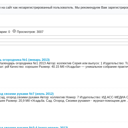
 на сайт как незарегистрированный пользователь. Мы рекомендуем Вам зарегистриров
арии: 0
Просмотров: 3007
ь огородника №1 (январь 2013)
Календарь огородника №1 2013 Автор: коллектив Серия или выпуск: 1 Издательство: То
т: pdf Качество: хорошее Размер: 40.15 Мб «Усадьба» — уникальное собрание практич
род своими руками №7 (июль 2012)
 сад, огород своими руками Автор: коллектив Номер: 7 Издательство: ИД АСС-МЕДИА С
ее Размер: 20,9 Мб «Усадьба. Сад. Огород. Своими руками» - журнал-помощник для ..
род своими руками №3-4 (март-апрель 2012)