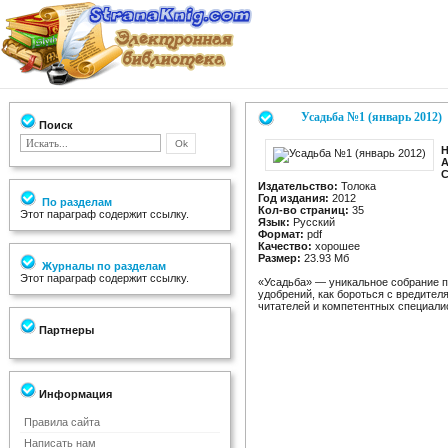
Усадьба №1 (январь 2012)
Поиск
Н
А
С
Издательство:
Толока
Год издания:
2012
По разделам
Кол-во страниц:
35
Этот параграф содержит ссылку.
Язык:
Русский
Формат:
pdf
Качество:
хорошее
Размер:
23.93 Мб
Журналы по разделам
Этот параграф содержит ссылку.
«Усадьба» — уникальное собрание пр
удобрений, как бороться с вредител
читателей и компетентных специали
Партнеры
Информация
Правила сайта
Написать нам