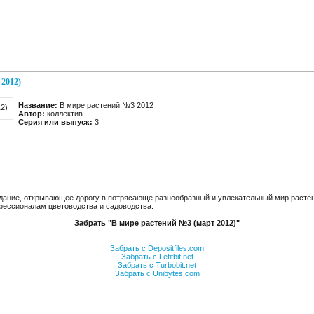
 2012)
Название:
В мире растений №3 2012
Автор:
коллектив
Серия или выпуск:
3
дание, открывающее дорогу в потрясающе разнообразный и увлекательный мир расте
офессионалам цветоводства и садоводства.
Забрать "В мире растений №3 (март 2012)"
Забрать с Depositfiles.com
Забрать с Letitbit.net
Забрать с Turbobit.net
Забрать с Unibytes.com