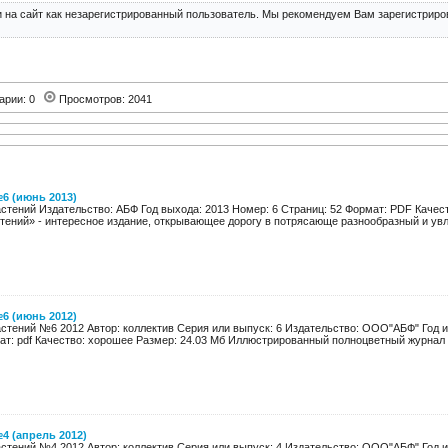
 на сайт как незарегистрированный пользователь. Мы рекомендуем Вам зарегистриров
арии: 0
Просмотров: 2041
6 (июнь 2013)
астений Издательство: АБФ Год выхода: 2013 Номер: 6 Страниц: 52 Формат: PDF Качес
стений» - интересное издание, открывающее дорогу в потрясающе разнообразный и увл
6 (июнь 2012)
стений №6 2012 Автор: коллектив Серия или выпуск: 6 Издательство: ООО"АБФ" Год из
ат: pdf Качество: хорошее Размер: 24.03 Мб Иллюстрированный полноцветный журнал 
4 (апрель 2012)
стений №4 2012 Автор: коллектив Серия или выпуск: 4 Издательство: ООО"АБФ" Год из