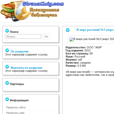
В мире растений №3 (март
Поиск
Издательство:
ООО "АБФ"
Год издания:
2012
По разделам
Кол-во страниц:
68
Этот параграф содержит ссылку.
Язык:
Русский
Формат:
pdf
Качество:
среднее
Размер:
5.9 Мб
Журналы по разделам
Этот параграф содержит ссылку.
«В мире растений» — интересное из
адресован как любителям, так и пр
Партнеры
Информация
Правила сайта
Написать нам