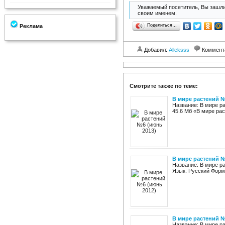
Уважаемый посетитель, Вы зашли
своим именем.
Поделиться…
Реклама
Добавил:
Alleksss
Коммент
Смотрите также по теме:
В мире растений №
Название: В мире р
45.6 Мб «В мире ра
В мире растений №
Название: В мире ра
Язык: Русский Форм
В мире растений №
Название: В мире ра