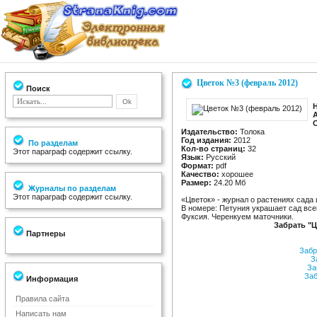
Цветок №3 (февраль 2012)
Поиск
Издательство:
Толока
Год издания:
2012
По разделам
Кол-во страниц:
32
Этот параграф содержит ссылку.
Язык:
Русский
Формат:
pdf
Качество:
хорошее
Размер:
24.20 Мб
Журналы по разделам
Этот параграф содержит ссылку.
«Цветок» - журнал о растениях сада
В номере: Петуния украшает сад все
Фуксия. Черенкуем маточники.
Забрать "Ц
Партнеры
Забр
За
За
Заб
Информация
Правила сайта
Написать нам