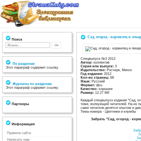
Сад, огород - кормилец и лека
Поиск
Спецвыпуск №3 2012
Автор:
коллектив
По разделам
Серия или выпуск:
3
Этот параграф содержит ссылку.
Издательство:
Росчерк, Минск
Год издания:
2012
Кол-во страниц:
68
Язык:
Русский
Журналы по разделам
Формат:
djvu
Этот параграф содержит ссылку.
Качество:
хорошее
Размер:
12.27 Мб
Каждый спецвыпуск издания "Сад, ог
Партнеры
теме, волнующей читателей. На их п
сами читатели делятся опытом и да
Тема номера - Цветники и клумбы
Забрать "Сад, огород - кор
Информация
Забр
Правила сайта
За
За
Написать нам