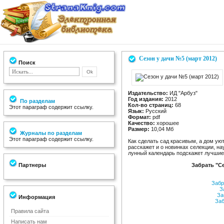
Сезон у дачи №5 (март 2012)
Поиск
Издательство:
ИД "Арбуз"
Год издания:
2012
По разделам
Кол-во страниц:
68
Этот параграф содержит ссылку.
Язык:
Русский
Формат:
pdf
Качество:
хорошее
Размер:
10,04 Мб
Журналы по разделам
Этот параграф содержит ссылку.
Как сделать сад красивым, а дом ую
расскажет и о новинках селекции, на
лунный календарь подскажет лучшие
Партнеры
Забрать "Се
Забр
За
За
Информация
Заб
Правила сайта
Написать нам