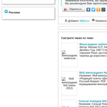
Уважаемый посетитель, Вы зашли 
Мы рекомендуем Вам зарегистрир
Поделиться…
Реклама
Добавил:
Alleksss
Коммент
Смотрите также по теме:
Виноградник любит
Автор: Ивонин Н.П. Н
Донбасс Год: 1967 Стра
хорошее Язык: русск
черенка до взрослого к
Мой виноградник №6
Название: Мой виногр
«Редакция газеты «Дон
Русский Формат: PDF 
выращиванию винограда
Сеньор помидор №6 
Название: Сеньор Поми
Огород» №6 2012 Авто