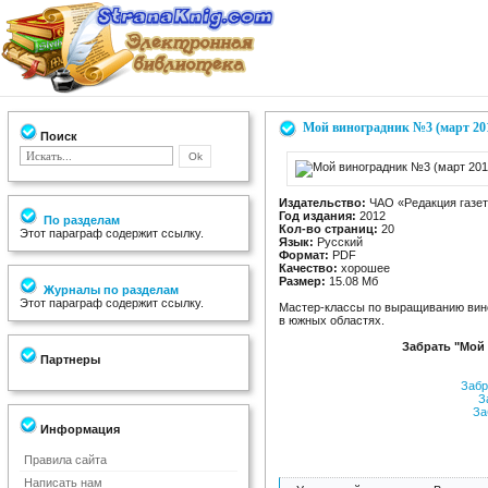
Мой виноградник №3 (март 20
Поиск
Издательство:
ЧАО «Редакция газе
Год издания:
2012
По разделам
Кол-во страниц:
20
Этот параграф содержит ссылку.
Язык:
Русский
Формат:
PDF
Качество:
хорошее
Размер:
15.08 Мб
Журналы по разделам
Этот параграф содержит ссылку.
Мастер-классы по выращиванию вино
в южных областях.
Забрать "Мой 
Партнеры
Забр
За
За
Информация
Правила сайта
Написать нам