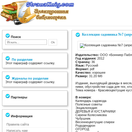
Коллекция садовника №7 (апре
Поиск
Издательство:
ООО «Бонниер Пабл
Год издания:
2012
По разделам
Страниц:
36
Этот параграф содержит ссылку.
Язык:
Русский
Формат:
pdf
Качество:
хорошее
Размер:
31.20 Мб
Журналы по разделам
Этот параграф содержит ссылку.
Издание, выходящий дважды в месяц
ними, обустройстве сада для тех, кт
Тема номера - Красивоцветущие кус
Партнеры
В номере
:
Календарь садовода
Полезные советы
Энциклопедия:
ДЕРЕВЬЯ И КУСТАРНИКИ
Сирени Колесникова
Информация
Чубушник
Весеннецветущие спиреи
Правила сайта
Рододендрон
ОГОРОД
Написать нам