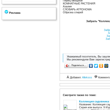
Перец овощной
КОМНАТНЫЕ РАСТЕНИЯ
Азалия
СЛОВАРЬ АГРОНОМА
Обрезка спирей
Реклама
Забрать "Коллекц
Забр
За
За
Заб
Уважаемый посетитель, Вы зашли 
Мы рекомендуем Вам зарегистрир
Поделиться…
Добавил:
Alleksss
Коммент
Смотрите также по теме:
Коллекция садовника 
Название: Коллекция са
Серия или выпуск: 9 И