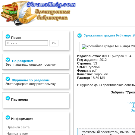
Урожайная грядка №3 (март 2
Поиск
Издательство:
ФЛП Тригорло О. А
Год издания:
2012
По разделам
Страниц:
33
Этот параграф содержит ссылку.
Язык:
Русский
Формат:
pdf
Качество:
хорошее
Размер:
18.89 Мб
Журналы по разделам
Этот параграф содержит ссылку.
В журнале даны практические советы
Забрать "Урож
Партнеры
Забр
За
За
Информация
Правила сайта
Уважаемый посетитель, Вы зашли 
Написать нам