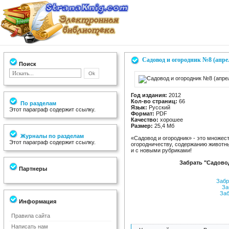
Садовод и огородник №8 (апре
Поиск
Год издания:
2012
Кол-во страниц:
66
По разделам
Язык:
Русский
Этот параграф содержит ссылку.
Формат:
PDF
Качество:
хорошее
Размер:
25,4 Мб
Журналы по разделам
«Садовод и огородник» - это множес
Этот параграф содержит ссылку.
огородничеству, содержанию животн
и с новыми рубриками!
Забрать "Садовод
Партнеры
Забр
За
Заб
Информация
Правила сайта
Написать нам