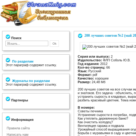
200 лучших советов №2 (май 20
Поиск
Серия или выпуск:
2
Издательство:
ФЛП Соболь Ю.В.
По разделам
Год издания:
2012
Этот параграф содержит ссылку.
Кол-во страниц:
66
Язык:
Русский
Формат:
pdf
Качество:
хорошее
Журналы по разделам
Размер:
24,48 Мб
Этот параграф содержит ссылку.
200 лучших советов на все случаи ж
и знатоков. Его задача - объяснить, 
устранить сырость в кладовых, вырас
Партнеры
разбить красивый цветник. Тема ном
В номере:
Советы печника
Устранение сырости в погребах, под
Как утеплить деревянную баню?
Информация
Как очистить колодец?
Вентиляция гаража и подвала
Правила сайта
Урожайный способ выращивания огу
Борьба с муравьями в саду и цветни
Написать нам