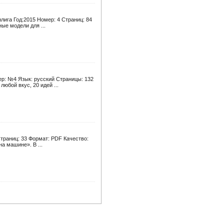
ига Год:2015 Номер: 4 Страниц: 84
ые модели для ...
р: №4 Язык: русский Страницы: 132
юбой вкус, 20 идей ...
траниц: 33 Формат: PDF Качество:
а машине». В ...