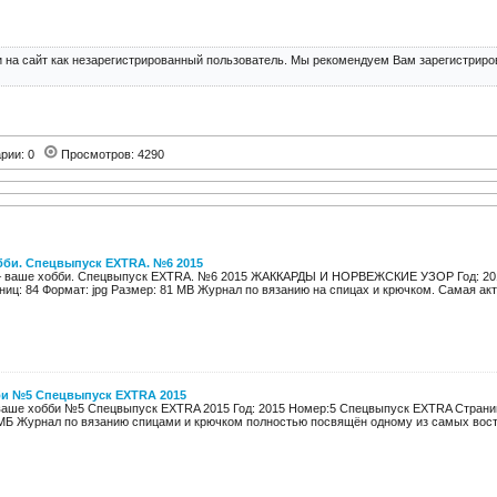
 на сайт как незарегистрированный пользователь. Мы рекомендуем Вам зарегистриров
арии: 0
Просмотров: 4290
бби. Спецвыпуск EXTRA. №6 2015
 – ваше хобби. Спецвыпуск EXTRA. №6 2015 ЖАККАРДЫ И НОРВЕЖСКИЕ УЗОР Год: 20
ниц: 84 Формат: jpg Размер: 81 MB Журнал по вязанию на спицах и крючком. Самая акту
би №5 Спецвыпуск EXTRA 2015
ваше хобби №5 Спецвыпуск EXTRA 2015 Год: 2015 Номер:5 Спецвыпуск EXTRA Страниц
МБ Журнал по вязанию спицами и крючком полностью посвящён одному из самых востр