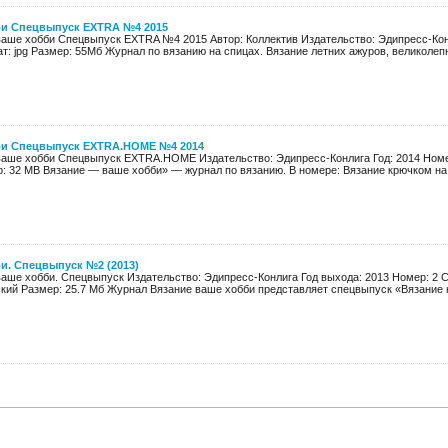
би Спецвыпуск EXTRA №4 2015
ваше хобби Спецвыпуск EXTRA №4 2015 Автор: Коллектив Издательство: Эдипресс-Конл
: jpg Размер: 55Мб Журнал по вязанию на спицах. Вязание летних ажуров, великолепн
би Спецвыпуск EXTRA.HOME №4 2014
ваше хобби Спецвыпуск EXTRA.HOME Издательство: Эдипресс-Конлига Год: 2014 Номе
: 32 MB Вязание — ваше хобби» — журнал по вязанию. В номере: Вязание крючком на л
и. Спецвыпуск №2 (2013)
ваше хобби. Спецвыпуск Издательство: Эдипресс-Конлига Год выхода: 2013 Номер: 2 С
кий Размер: 25.7 Мб Журнал Вязание ваше хобби представляет спецвыпуск «Вязание н