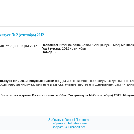
ыпуск № 2 (сентябрь) 2012
Название:
Вязание ваше хобби. Спецвыпуск. Модные шап
Год / месяц:
2012 / сентябрь
Номер:
2
цвыпуск № 2 2012. Модные шапки
предлагает коллекцию необходимых для нашего кл
арфы, нарукавники – калоритные и взыскательные, пестрые и однотонные, рассчитан
 бесплатно журнал Вязание ваше хобби. Спецвыпуск №2 (сентябрь) 2012. Модн
Забрать с Depositfiles.com
Забрать с Unibytes.com
Забрать с Turbobit.net