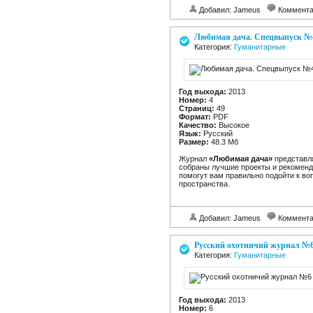
Добавил: Jameus
Коммент
Любимая дача. Спецвыпуск №4
Категория:
Гуманитарные
Год выхода:
2013
Номер:
4
Страниц:
49
Формат:
PDF
Качество:
Высокое
Язык:
Русский
Размер:
48.3 Мб
Журнал
«Любимая дача»
представл
собраны лучшие проекты и рекомен
помогут вам правильно подойти к во
пространства.
Добавил: Jameus
Коммент
Русский охотничий журнал №6
Категория:
Гуманитарные
Год выхода:
2013
Номер:
6