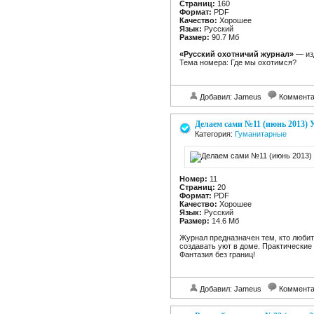
Страниц:
160
Формат:
PDF
Качество:
Хорошее
Язык:
Русский
Размер:
90.7 Мб
«Русский охотничий журнал»
— изд
Тема номера: Где мы охотимся?
Добавил: Jameus
Коммент
Делаем сами №11 (июнь 2013) 
Категория:
Гуманитарные
Номер:
11
Страниц:
20
Формат:
PDF
Качество:
Хорошее
Язык:
Русский
Размер:
14.6 Мб
Журнал предназначен тем, кто любит
создавать уют в доме. Практические
Фантазия без границ!
Добавил: Jameus
Коммент