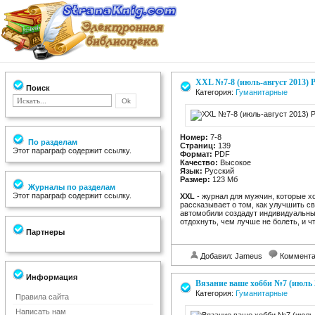
XXL №7-8 (июль-август 2013) 
Поиск
Категория:
Гуманитарные
Номер:
7-8
По разделам
Страниц:
139
Этот параграф содержит ссылку.
Формат:
PDF
Качество:
Высокое
Язык:
Русский
Размер:
123 Мб
Журналы по разделам
Этот параграф содержит ссылку.
XXL
- журнал для мужчин, которые х
рассказывает о том, как улучшить св
автомобили создадут индивидуальный
отдохнуть, чем лучше не болеть, и ч
Партнеры
Добавил: Jameus
Коммент
Информация
Вязание ваше хобби №7 (июль 
Категория:
Гуманитарные
Правила сайта
Написать нам