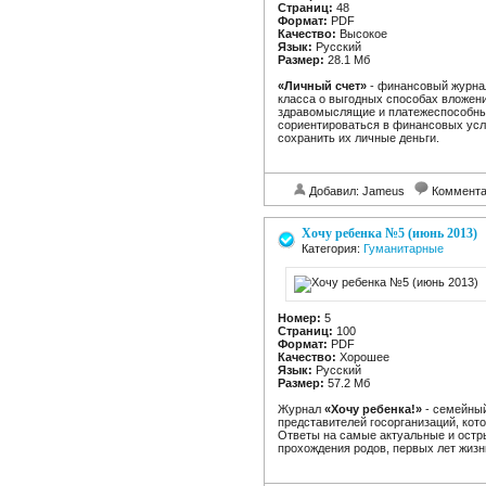
Страниц:
48
Формат:
PDF
Качество:
Высокое
Язык:
Русский
Размер:
28.1 Мб
«Личный счет»
- финансовый журнал
класса о выгодных способах вложени
здравомыслящие и платежеспособные
сориентироваться в финансовых услу
сохранить их личные деньги.
Добавил: Jameus
Коммент
Хочу ребенка №5 (июнь 2013)
Категория:
Гуманитарные
Номер:
5
Страниц:
100
Формат:
PDF
Качество:
Хорошее
Язык:
Русский
Размер:
57.2 Мб
Журнал
«Хочу ребенка!»
- семейный
представителей госорганизаций, кот
Ответы на самые актуальные и остр
прохождения родов, первых лет жизн