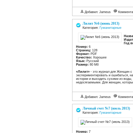
Добавил: Jameus
Коммент
Лилит №6 (июнь 2013)
Категория:
Гуманитарные
Назв
Издат
Год в
Номер:
6
Страниц:
128
Формат:
PDF
Качество:
Хорошее
Язык:
Русский
Размер:
80 Мб
«Лилит»
- это журнал для Женщин с 
экспериментировать и ошибаться, на
истории и выходить сухими из воды,
недосягаемыми. Для женщин, которы
Добавил: Jameus
Коммент
Личный счет №7 (июль 2013)
Категория:
Гуманитарные
Номер:
7