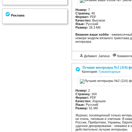
Номер:
7
Страниц:
40
Реклама
Формат:
PDF
Качество:
Высокое
Язык:
Русский
Размер:
26.3 Мб
Вязание ваше хобби
- ежемесячный
номере модели вязаного трикотажа д
интерьера.
Добавил: Jameus
Коммент
Лучшие интерьеры №2 (114) фе
Категория:
Гуманитарные
Номер:
2
Страниц:
164
Формат:
PDF
Качество:
Хорошее
Язык:
Русский
Размер:
61 Мб
Журнал, посвященный только интер
не очень, типовым и элитным. В каж
России, Прибалтики, Украины, Европы
удачное декорирование - неважно в 
действительно лучшие интерьеры.