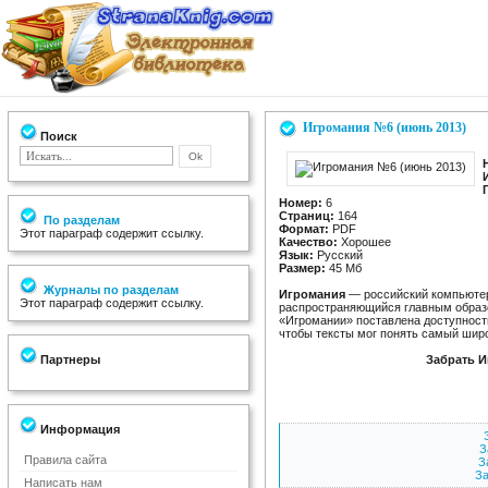
Игромания №6 (июнь 2013)
Поиск
Номер:
6
Страниц:
164
По разделам
Формат:
PDF
Этот параграф содержит ссылку.
Качество:
Хорошее
Язык:
Русский
Размер:
45 Мб
Журналы по разделам
Игромания
— российский компьютер
Этот параграф содержит ссылку.
распространяющийся главным образо
«Игромании» поставлена доступност
чтобы тексты мог понять самый широ
Партнеры
Забрать И
Информация
З
Правила сайта
З
За
Написать нам