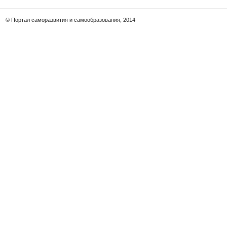
© Портал саморазвития и самообразования, 2014