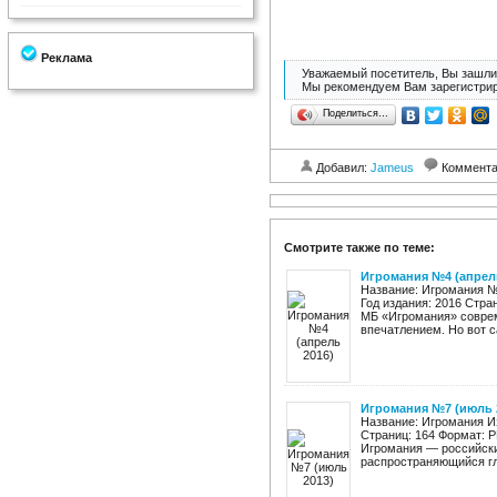
Реклама
Уважаемый посетитель, Вы зашли 
Мы рекомендуем Вам зарегистрир
Поделиться…
Добавил:
Jameus
Коммент
Смотрите также по теме:
Игромания №4 (апрел
Название: Игромания №
Год издания: 2016 Стра
МБ «Игромания» соврем
впечатлением. Но вот са
Игромания №7 (июль 
Название: Игромания И
Страниц: 164 Формат: 
Игромания — российски
распространяющийся гл