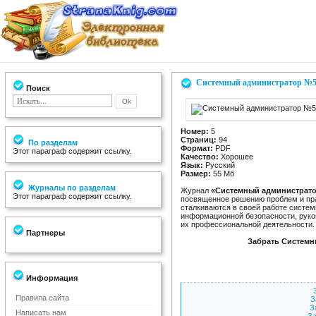
Системный администратор №5 
Поиск
Номер:
5
Страниц:
94
По разделам
Формат:
PDF
Этот параграф содержит ссылку.
Качество:
Хорошее
Язык:
Русский
Размер:
55 Мб
Журналы по разделам
Журнал
«Системный администрат
Этот параграф содержит ссылку.
посвященное решению проблем и пра
сталкиваются в своей работе систе
информационной безопасности, руков
их профессиональной деятельности.
Партнеры
Забрать Системн
Информация
Правила сайта
З
З
Написать нам