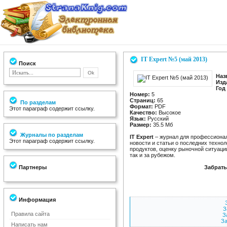
IT Expert №5 (май 2013)
Поиск
Наз
Изд
Год
Номер:
5
Страниц:
65
По разделам
Формат:
PDF
Этот параграф содержит ссылку.
Качество:
Высокое
Язык:
Русский
Размер:
35.5 Мб
Журналы по разделам
IT Expert
– журнал для профессионало
Этот параграф содержит ссылку.
новости и статьи о последних техно
продуктов, оценку рыночной ситуации
так и за рубежом.
Партнеры
Забрать 
Информация
З
Правила сайта
З
За
Написать нам