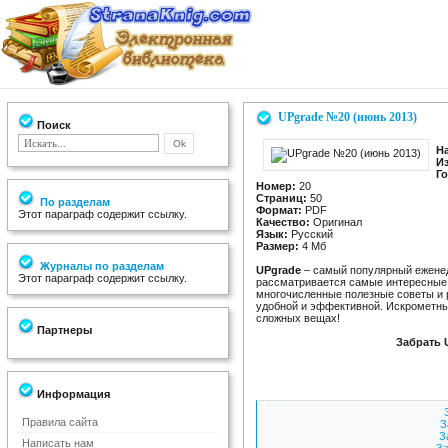
UPgrade №20 (июнь 2013)
Поиск
Н
И
Г
Номер:
20
Страниц:
50
По разделам
Формат:
PDF
Этот параграф содержит ссылку.
Качество:
Оригинал
Язык:
Русский
Размер:
4 Мб
Журналы по разделам
UPgrade
– самый популярный ежене
Этот параграф содержит ссылку.
рассматривается самые интересные 
многочисленные полезные советы и 
удобной и эффективной. Искрометный
сложных вещах!
Партнеры
Забрать 
Информация
Правила сайта
З
З
Написать нам