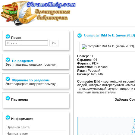
Computer Bild №11 (июнь 2013)
Поиск
Номер:
11
Страниц:
94
По разделам
Формат:
PDF
Этот параграф содержит ссылку.
Качество:
Высокое
Язык:
Русский
Размер:
62.9 Мб
Журналы по разделам
Computer Bild
- крупнейший европей
Этот параграф содержит ссылку.
людей, которые интересуются компь
телекоммуникаций, аудио-, видео- и 
опытным пользователям.
Партнеры
Забрать Com
Информация
З
Правила сайта
З
За
Написать нам