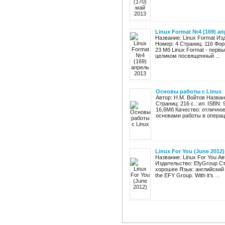
Linux Format №4 (169) ап
Название: Linux Format Изд
Номер: 4 Страниц: 116 Фор
23 Мб Linux Format - перв
целиком посвященный ...
Основы работы с Linux
Автор: Н.М. Войтов Назван
Страниц: 216 с.: ил. ISBN:
16,6Мб Качество: отличное
основами работы в операци
Linux For You (June 2012)
Название: Linux For You Ав
Издательство: EfyGroup Ст
хорошее Язык: английский Оп
the EFY Group. With it’s ...