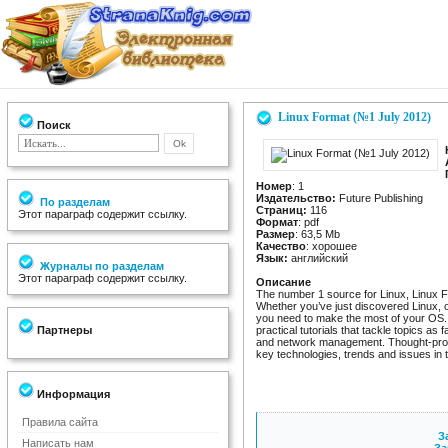
Linux Format (№1 July 2012)
Поиск
Номер
: 1
Издательство:
Future Publishing
По разделам
Страниц:
116
Этот параграф содержит ссылку.
Формат
: pdf
Размер
: 63,5 Mb
Качество
: хорошее
Язык:
английский
Журналы по разделам
Этот параграф содержит ссылку.
Описание
The number 1 source for Linux, Linux F
Whether you’ve just discovered Linux, o
you need to make the most of your OS. T
Партнеры
practical tutorials that tackle topics as
and network management. Thought-provo
key technologies, trends and issues in
Информация
Правила сайта
За
Написать нам