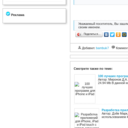
Реклама
Уважаемый посетитель, Вы зашли
своим именем.
Поделиться…
Добавил:
bambuk7
Коммен
Смотрите также по теме:
100 лучших програ
Автор: Миронов Д.А.
24.94 Mb В данной к
Разработка прил
Автор: Дэйв Марк
использованием i