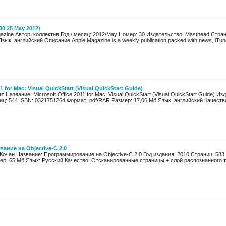
0 25 May 2012)
azine Автор: коллектив Год / месяц: 2012/May Номер: 30 Издательство: Masthead Стра
ык: английский Описание Apple Magazine is a weekly publication packed with news, iTune
1 for Mac: Visual QuickStart (Visual QuickStart Guide)
z Название: Microsoft Office 2011 for Mac: Visual QuickStart (Visual QuickStart Guide) Из
иц: 544 ISBN: 0321751264 Формат: pdf/RAR Размер: 17,06 Мб Язык: английский Качество:
ание на Objective-C 2.0
Кочан Название: Программирование на Objective-C 2.0 Год издания: 2010 Страниц: 583
р: 65 Мб Язык: Русский Качество: Отсканированные страницы + слой распознанного т