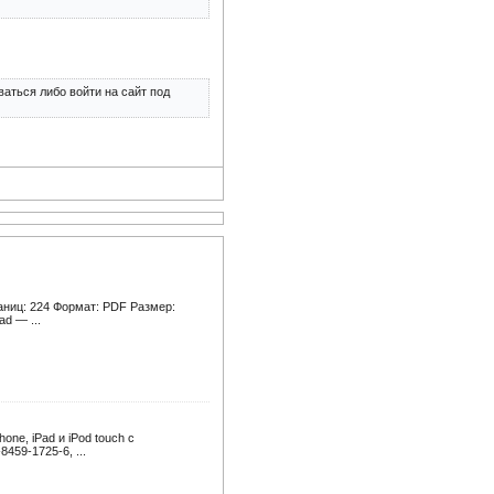
аться либо войти на сайт под
раниц: 224 Формат: PDF Размер:
d — ...
ne, iPad и iPod touch с
459-1725-6, ...