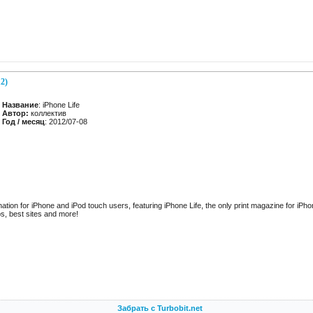
12)
Название
: iPhone Life
Автор:
коллектив
Год / месяц
: 2012/07-08
nation for iPhone and iPod touch users, featuring iPhone Life, the only print magazine for iP
s, best sites and more!
Забрать с Turbobit.net