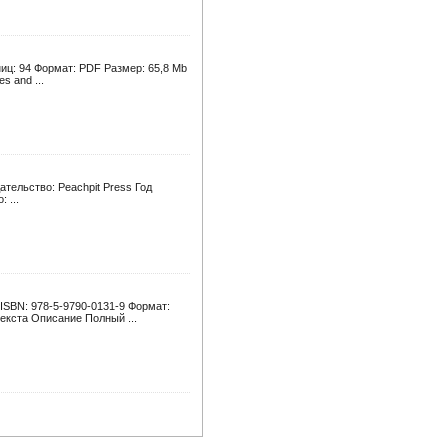
ниц: 94 Формат: PDF Размер: 65,8 Mb
s and ...
дательство: Peachpit Press Год
 ...
 ISBN: 978-5-9790-0131-9 Формат:
екста Описание Полный ...