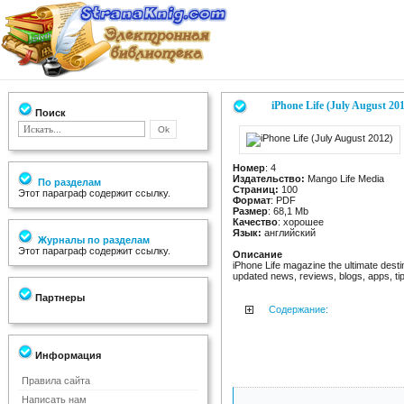
iPhone Life (July August 20
Поиск
Номер
: 4
Издательство:
Mango Life Media
По разделам
Страниц:
100
Этот параграф содержит ссылку.
Формат
: PDF
Размер
: 68,1 Mb
Качество
: хорошее
Язык:
английский
Журналы по разделам
Этот параграф содержит ссылку.
Описание
iPhone Life magazine the ultimate desti
updated news, reviews, blogs, apps, tip
Партнеры
Содержание:
Информация
Правила сайта
Написать нам