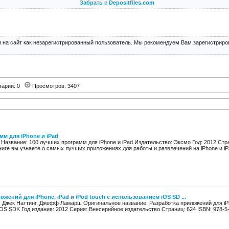
Забрать с Depositfiles.com
 на сайт как незарегистрированный пользователь. Мы рекомендуем Вам зарегистриров
тарии: 0
Просмотров: 3407
мм для iPhone и iPad
 Название: 100 лучших программ для iPhone и iPad Издательство: Эксмо Год: 2012 Ст
ниге вы узнаете о самых лучших приложениях для работы и развлечений на iPhone и iPa
ожений для iPhone, iPad и iPod touch с использованием iOS SD ...
, Джек Наттинг, Джефф Ламарш Оригинальное название: Разработка приложений для iPho
OS SDK Год издания: 2012 Серия: Внесерийное издательство Страниц: 624 ISBN: 978-5-8