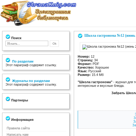
Школа гастронома №12 (июнь 
Поиск
Номер:
12
Страниц:
34
По разделам
Формат:
PDF
Этот параграф содержит ссылку.
Качество:
Хорошее
Язык:
Русский
Размер:
15.4 Мб
Журналы по разделам
"Школа гастронома"
- журнал для т
Этот параграф содержит ссылку.
интересные и вкусные блюда.
Забрать Школа
Партнеры
З
Информация
З
За
Правила сайта
Написать нам