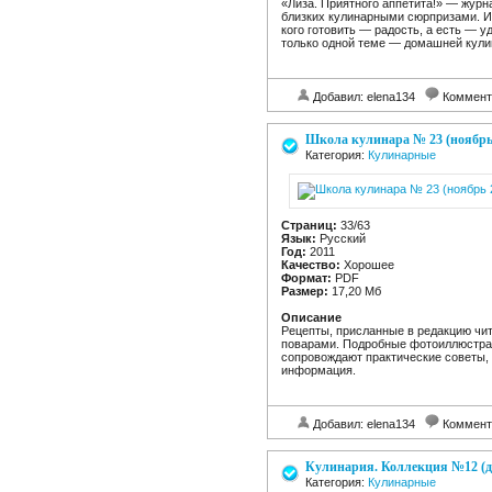
«Лиза. Приятного аппетита!» — журна
близких кулинарными сюрпризами. И
кого готовить — радость, а есть — 
только одной теме — домашней кули
Добавил: elena134
Коммент
Школа кулинара № 23 (ноябрь
Категория:
Кулинарные
Страниц:
33/63
Язык:
Русский
Год:
2011
Качество:
Хорошее
Формат:
PDF
Размер:
17,20 Мб
Описание
Рецепты, присланные в редакцию чи
поварами. Подробные фотоиллюстрац
сопровождают практические советы, 
информация.
Добавил: elena134
Коммент
Кулинария. Коллекция №12 (д
Категория:
Кулинарные