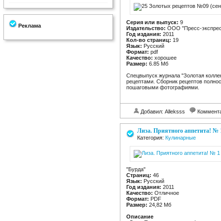
Серия или выпуск:
9
Реклама
Издательство:
ООО "Пресс-экспрес
Год издания:
2011
Кол-во страниц:
19
Язык:
Русский
Формат:
pdf
Качество:
хорошее
Размер:
6.85 Мб
Спецвыпуск журнала "Золотая колле
рецептами. Сборник рецептов полнос
пошаговыми фотографиями.
Добавил: Alleksss
Коммент
Лиза. Приятного аппетита! № 1
Категория:
Кулинарные
"Бурда"
Страниц:
46
Язык:
Русский
Год издания:
2011
Качество:
Отличное
Формат:
PDF
Размер:
24,82 Мб
Описание