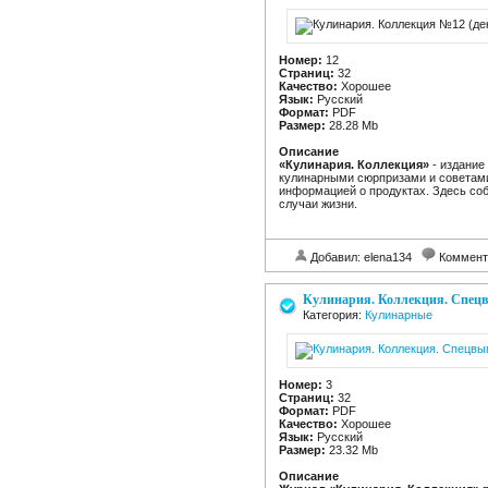
Номер:
12
Страниц:
32
Качество:
Хорошее
Язык:
Русский
Формат:
PDF
Размер:
28.28 Mb
Описание
«Кулинария. Коллекция»
- издание
кулинарными сюрпризами и советами
информацией о продуктах. Здесь со
случаи жизни.
Добавил: elena134
Коммент
Кулинария. Коллекция. Спецв
Категория:
Кулинарные
Номер:
3
Страниц:
32
Формат:
PDF
Качество:
Хорошее
Язык:
Русский
Размер:
23.32 Mb
Описание