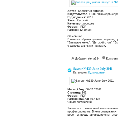
Автор:
Коллектив авторов
Издательство:
ООО "Юнисервиспре
Год издания:
2011
Язык:
Русский
Качество:
хорошее
Формат:
PDF
Размер:
12.19 Мб
Описание
В газете собраны лучшие рецепты, 
"Звездное меню", "Детский стол", "
с замечательными призами.
Добавил: elena134
Коммент
Saveur №139 June-July 2011
Категория:
Кулинарные
Месяц / Год:
06-07 / 2011
Страниц:
141
Формат:
PDF
Размер файла:
69.4 Мб
Язык:
английский
Saveur – это известный англоязычны
профессионалов. В нем содержатся 
рецепты, представляющие опыт, знан