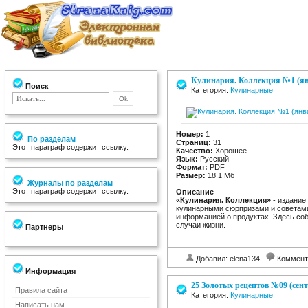
Кулинария. Коллекция №1 (ян
Поиск
Категория:
Кулинарные
Номер:
1
По разделам
Страниц:
31
Этот параграф содержит ссылку.
Качество:
Хорошее
Язык:
Русский
Формат:
PDF
Размер:
18.1 Мб
Журналы по разделам
Этот параграф содержит ссылку.
Описание
«Кулинария. Коллекция»
- издание
кулинарными сюрпризами и советами
информацией о продуктах. Здесь со
случаи жизни.
Партнеры
Добавил: elena134
Коммент
Информация
25 Золотых рецептов №09 (сент
Правила сайта
Категория:
Кулинарные
Написать нам