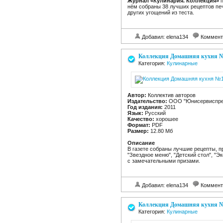
Журнал «Кулинария. Коллекция»
п
нём собраны 38 лучших рецептов пече
других угощений из теста.
Добавил: elena134
Коммент
Коллекция Домашняя кухня №
Категория:
Кулинарные
Автор:
Коллектив авторов
Издательство:
ООО "Юнисервиспре
Год издания:
2011
Язык:
Русский
Качество:
хорошее
Формат:
PDF
Размер:
12.80 Мб
Описание
В газете собраны лучшие рецепты, 
"Звездное меню", "Детский стол", "
с замечательными призами.
Добавил: elena134
Коммент
Коллекция Домашняя кухня №
Категория:
Кулинарные