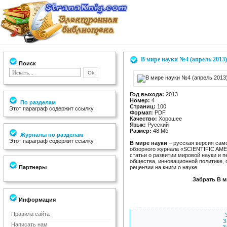
В мире науки №4 (апрель 2013)
Поиск
Год выхода:
2013
Номер:
4
По разделам
Страниц:
100
Этот параграф содержит ссылку.
Формат:
PDF
Качество:
Хорошее
Язык:
Русский
Размер:
48 Мб
Журналы по разделам
Этот параграф содержит ссылку.
В мире науки
– русская версия само
обзорного журнала «SCIENTIFIC AM
статьи о развитии мировой науки и 
общества, инновационной политике, 
Партнеры
pецензии на книги о науке.
Забрать В м
Информация
Правила сайта
З
Написать нам