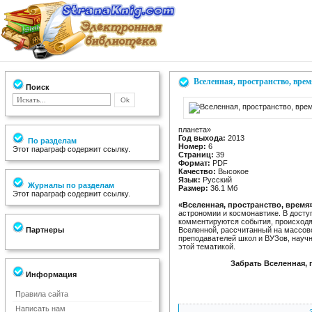
Вселенная, пространство, вре
Поиск
планета»
Год выхода:
2013
По разделам
Номер:
6
Этот параграф содержит ссылку.
Страниц:
39
Формат:
PDF
Качество:
Высокое
Язык:
Русский
Журналы по разделам
Размер:
36.1 Мб
Этот параграф содержит ссылку.
«Вселенная, пространство, время
астрономии и космонавтике. В дост
комментируются события, происходя
Партнеры
Вселенной, рассчитанный на массово
преподавателей школ и ВУЗов, науч
этой тематикой.
Забрать Вселенная, 
Информация
Правила сайта
Написать нам