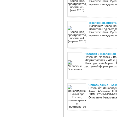
Высокое Язык: Русс
время» - междунаро
Вселенная, простр
Название: Вселенна
планета» Год выхода
Высокое Язык: Русс
время» - междунаро
Человек и Вселенная
Название: Человек и Вс
«Картография» и АО «Бу
Язык: русский Формат: 
доступной форме расска
Ясновидение - Божи
Название: Ясновиден
Автор: Абельмас Н.В
ISBN: 978-5-91314-1
Описание Феномен яс