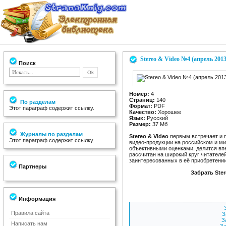
Stereo & Video №4 (апрель 2013
Поиск
Номер:
4
Страниц:
140
По разделам
Формат:
PDF
Этот параграф содержит ссылку.
Качество:
Хорошее
Язык:
Русский
Размер:
37 Мб
Журналы по разделам
Stereo & Video
первым встречает и п
Этот параграф содержит ссылку.
видео-продукции на российском и м
объективными оценками, делится вп
рассчитан на широкий круг читателе
заинтересованных в её приобретении
Партнеры
Забрать Ster
Информация
Правила сайта
З
З
Написать нам