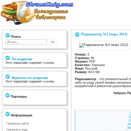
Радиоаматор №3 (март 2013)
Поиск
Номер:
3
Страниц:
65
По разделам
Формат:
PDF
Этот параграф содержит ссылку.
Качество:
Хорошее
Язык:
Русский
Размер:
60.5 Мб
Журналы по разделам
Радиоаматор
- это увлекательный п
Этот параграф содержит ссылку.
либо по роду своей профессионально
разработкой и ремонтом разнообраз
Забрать Ра
Партнеры
Информация
З
З
Правила сайта
За
За
Написать нам