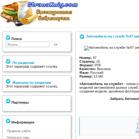
Автомобиль на службе №47 (ию
Поиск
Номер:
47
Страниц:
16
По разделам
Формат:
PDF
Этот параграф содержит ссылку.
Качество:
Высокое
Язык:
Русский
Размер:
13 Мб
Журналы по разделам
«Автомобиль на службе»
- новая 
Этот параграф содержит ссылку.
моделей автомобилей разных служб.
создания модели, архивные фотогра
Забрать Автомоб
Партнеры
Информация
З
З
Правила сайта
За
Написать нам