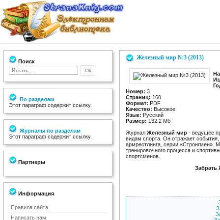
Железный мир №3 (2013)
Поиск
На
Из
Го
Номер:
3
Страниц:
160
По разделам
Формат:
PDF
Этот параграф содержит ссылку.
Качество:
Высокое
Язык:
Русский
Размер:
132.2 Мб
Журналы по разделам
Журнал
Железный мир
- ведущее п
Этот параграф содержит ссылку.
видам спорта. Он отражает события,
армрестлинга, серии «Стронгмен». 
тренировочного процесса и спортив
спортсменов.
Партнеры
Забрать 
Информация
Правила сайта
З
З
Написать нам