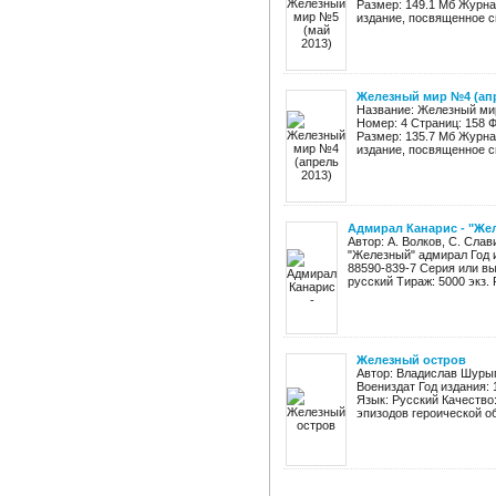
Размер: 149.1 Мб Журн
издание, посвященное с
Железный мир №4 (апр
Название: Железный мир
Номер: 4 Страниц: 158 
Размер: 135.7 Мб Журн
издание, посвященное с
Адмирал Канарис - "Же
Автор: А. Волков, С. Сла
"Железный" адмирал Год и
88590-839-7 Серия или вы
русский Тираж: 5000 экз. Р
Железный остров
Автор: Владислав Шурыг
Воениздат Год издания: 
Язык: Русский Качество
эпизодов героической об