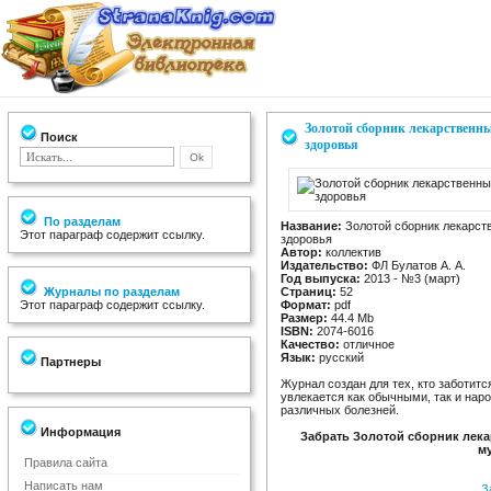
Золотой сборник лекарственны
Поиск
здоровья
По разделам
Название:
Золотой сборник лекарств
Этот параграф содержит ссылку.
здоровья
Автор:
коллектив
Издательство:
ФЛ Булатов А. А.
Год выпуска:
2013 - №3 (март)
Журналы по разделам
Страниц:
52
Этот параграф содержит ссылку.
Формат:
pdf
Размер:
44.4 Мb
ISBN:
2074-6016
Качество:
отличное
Язык:
русский
Партнеры
Журнал создан для тех, кто заботитс
увлекается как обычными, так и на
различных болезней.
Информация
Забрать Золотой сборник лекар
м
Правила сайта
Написать нам
За