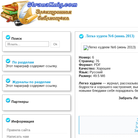
Легко худеем №6 (июнь 2013)
Поиск
Номер:
6
Страниц:
76
По разделам
Формат:
PDF
Этот параграф содержит ссылку.
Качество:
Хорошее
Язык:
Русский
Размер:
49.5 Мб
Журналы по разделам
Легко худеем
— журнал, рассказываю
Этот параграф содержит ссылку.
бодрости и хорошего настроения; вы
новыми блюдами себя порадовать бе
Забрать Ле
Партнеры
Информация
З
З
Правила сайта
За
Написать нам