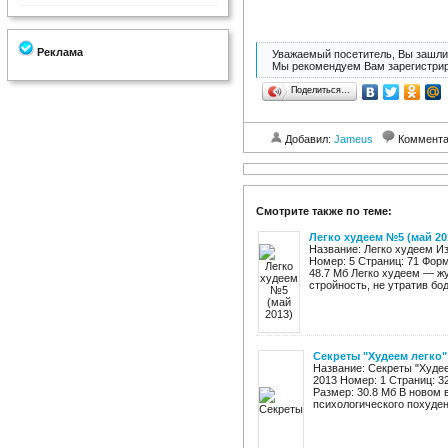
Реклама
Уважаемый посетитель, Вы зашли 
Мы рекомендуем Вам зарегистрир
Поделиться…
Добавил:
Jameus
Коммент
Смотрите также по теме:
Легко худеем №5 (май 20
Название: Легко худеем Из
Номер: 5 Страниц: 71 Фор
48.7 Мб Легко худеем — жу
стройность, не утратив бодр
Секреты "Худеем легко"
Название: Секреты "Худее
2013 Номер: 1 Страниц: 3
Размер: 30.8 Мб В новом 
психологического похудени