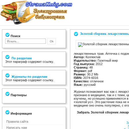
Золотой сборник лекарственны
Поиск
лекарственных трав. Аптечка с подо
Автор:
Коллектив
По разделам
Издательство:
Газетный мир
Этот параграф содержит ссылку.
Год выпуска:
2012
Страниц:
48
Формат:
pdf
Размер:
30.2 Мb
Журналы по разделам
ISBN:
2074-6016
Этот параграф содержит ссылку.
Качество:
отличное
Язык:
русский
Журнал познакомит вас как с лекар
Партнеры
признано в медицине, так и с теми, 
изучены, но успешно применяются в
«золотой ус». Это растение пока не
медицине оно очень популярно, с ег
Забрать Золотой сборник лекар
Информация
Правила сайта
За
З
Написать нам