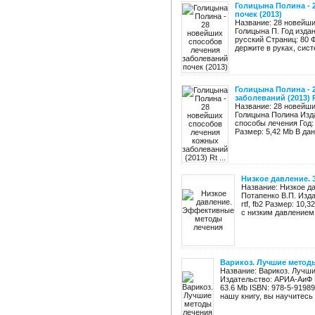
Голицына Полина - 
почек (2013)
Название: 28 новейши
Голицына П. Год изда
русский Страниц: 80 
держите в руках, сис
Голицына Полина - 
заболеваний (2013) Rt
Название: 28 новейши
Голицына Полина Изд
способы лечения Год: 
Размер: 5,42 Mb В дан
Низкое давление.
Название: Низкое д
Потапенко В.П. Изда
rtf, fb2 Размер: 10
с низким давлением 
Варикоз. Лучшие метод
Название: Варикоз. Лучш
Издательство: АРИА-АиФ Г
63.6 Mb ISBN: 978-5-9198
нашу книгу, вы научитесь .