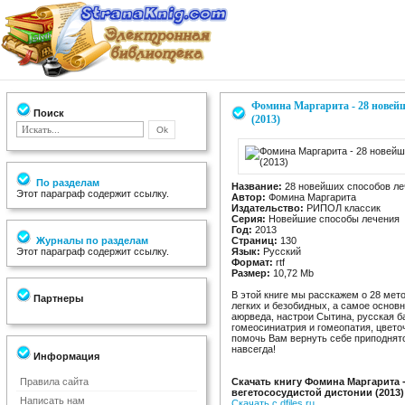
Фомина Маргарита - 28 новейш
Поиск
(2013)
По разделам
Название:
28 новейших способов ле
Этот параграф содержит ссылку.
Автор:
Фомина Маргарита
Издательство:
РИПОЛ классик
Серия:
Новейшие способы лечения
Год:
2013
Журналы по разделам
Страниц:
130
Этот параграф содержит ссылку.
Язык:
Русский
Формат:
rtf
Размер:
10,72 Mb
В этой книге мы расскажем о 28 мет
Партнеры
легких и безобидных, а самое основ
аюрведа, настрои Сытина, русская б
гомеосиниатрия и гомеопатия, цвето
помочь Вам вернуть себе приподнято
навсегда!
Информация
Правила сайта
Скачать книгу Фомина Маргарита 
вегетососудистой дистонии (2013)
Написать нам
Скачать с dfiles.ru