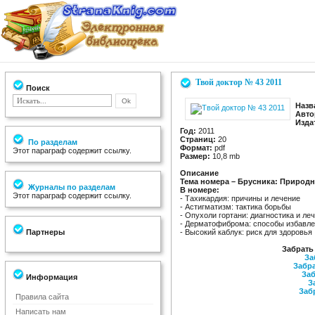
Твой доктор № 43 2011
Поиск
Назв
Авто
Изда
Год:
2011
Страниц:
20
По разделам
Формат:
pdf
Этот параграф содержит ссылку.
Размер:
10,8 mb
Описание
Тема номера – Брусника: Природ
Журналы по разделам
В номере:
Этот параграф содержит ссылку.
- Тахикардия: причины и лечение
- Астигматизм: тактика борьбы
- Опухоли гортани: диагностика и ле
- Дерматофиброма: способы избавл
Партнеры
- Высокий каблук: риск для здоровья
Забрать
За
Забра
Заб
Информация
З
Заб
Правила сайта
Написать нам