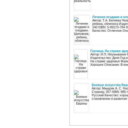
Лечение ягодами и пл
Автор: Т.А. Батяева На
рябина, облепиха Издат
240 ISBN: 5-89173-794-
Качество: Отличное Опис
Горчица. На страже здо
Автор: И.П. Неумывакин 
Издательство: Диля Год и
На страже здоровья Форм
Хорошее Описание: В книг
Боевые искусства Ев
Автор: Мандзяк А. С. На
Страниц: 357 ISBN: 985-
Русский Качество: хорош
становлении и развитии в