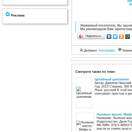
Заб
З
Реклама
Уважаемый посетитель, Вы зашли 
Мы рекомендуем Вам зарегистрир
Поделиться…
Добавил:
Anempadist
Комме
Смотрите также по теме:
Целебный шиповник
Автор: Даников Николай
Год: 2013 Страниц: 300 Ф
Язык: русский В этой к
описывает простые и дос
Льняное масло. Миф
Название: Льняное мас
Издательство: Диля Год
Mb ISBN: 978-5-88503-
масла из семян льна и 