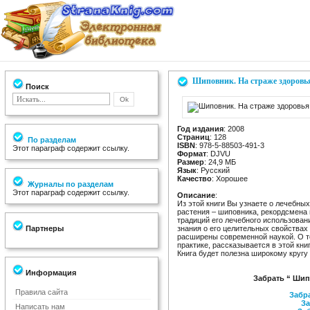
Шиповник. На страже здоровь
Поиск
Год издания
: 2008
Страниц
: 128
По разделам
ISBN
: 978-5-88503-491-3
Этот параграф содержит ссылку.
Формат
: DJVU
Размер
: 24,9 МБ
Язык
: Русский
Качество
: Хорошее
Журналы по разделам
Этот параграф содержит ссылку.
Описание
:
Из этой книги Вы узнаете о лечебны
растения – шиповника, рекордсмена 
традиций его лечебного использовани
Партнеры
знания о его целительных свойствах
расширены современной наукой. О т
практике, рассказывается в этой книг
Книга будет полезна широкому кругу
Информация
Забрать “ Шип
Правила сайта
Забра
За
Написать нам