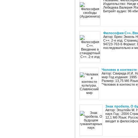
Название: Философия
Издательство: Нигде 
Лебедева Валерия Язы
Битрейт аудио: 96 кбит
Философия C++. Вве
Автор: Брюс Эккель 
C++. 2-е изд. Страниц
94723-763-6 Формат: 
последовательно и ме
Человек в контексте
Автор: Свирида И.И. Н
мир Год издания: 1995 
Размер: 13,75 Мб Язык
"Человек в контексте к
Знак пробела. О б
Автор: Эпштейн М. 
наук Год : 2004 Стра
12,1 Мб Язык: Русск
вводит в философск