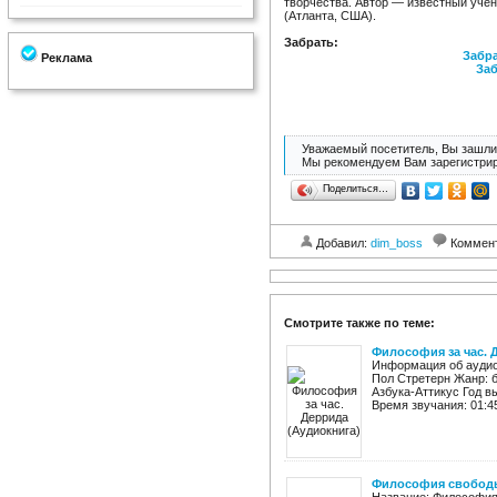
творчества. Автор — известный уче
(Атланта, США).
Забрать:
Забра
Реклама
Заб
Уважаемый посетитель, Вы зашли 
Мы рекомендуем Вам зарегистрир
Поделиться…
Добавил:
dim_boss
Коммен
Смотрите также по теме:
Философия за час. 
Информация об аудиок
Пол Стретерн Жанр: 
Азбука-Аттикус Год в
Время звучания: 01:45
Философия свободы