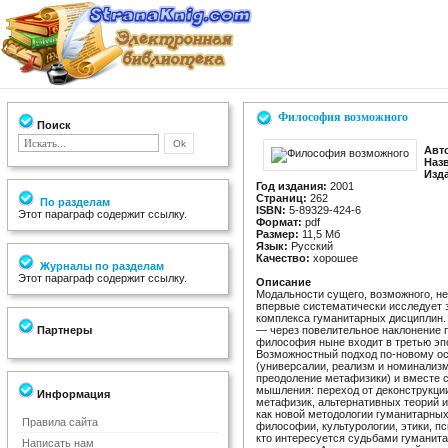
Философия возможного
Поиск
Авт
Наз
Изд
Год издания:
2001
Страниц:
262
По разделам
ISBN:
5-89329-424-6
Этот параграф содержит ссылку.
Формат:
pdf
Размер:
11,5 Мб
Язык:
Русский
Качество:
хорошее
Журналы по разделам
Этот параграф содержит ссылку.
Описание
Модальности сущего, возможного, не
впервые систематически исследует 
комплекса гуманитарных дисциплин.
Партнеры
— через повелительное наклонение 
философия ныне входит в третью эп
Возможностный подход по-новому о
(универсалии, реализм и номинализ
преодоление метафизики) и вместе с
мышления: переход от деконструкци
Информация
метафизик, альтернативных теорий и
как новой методологии гуманитарны
Правила сайта
философии, культурологии, этики, пс
кто интересуется судьбами гуманит
Написать нам