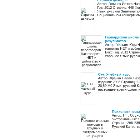
Скрипка дьявола
Автор: Гелинек Йозеф Наз
Год: 2012 Страниц: 448 Фор
Язык: русский Знаменитая
Национальном концертном 
Гарвардская школа 
результатов
Автор: Уильям Юри Н
говорить НЕТ и добив
Букс Год: 2012 Страни
хорошее Язык: русски
C++. Учебный курс
Автор: Франка Паоло Назв
издания: 2003 Страниц: 5
20,89 Мб Язык: русский 
настоящее время одним из
Психологическа
Автор: Н.Г. Осух
экстремальных си
Страниц: 288 ISB
Русский Качество