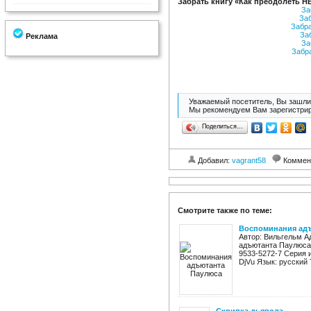
Забрать книгу «Как преодолеть Н
За
За
Забр
За
Реклама
За
Забр
Уважаемый посетитель, Вы зашли 
Мы рекомендуем Вам зарегистрир
Поделиться…
Добавил:
vagrant58
Коммен
Смотрите также по теме:
Воспоминания ад
Автор: Вильгельм А
адъютанта Паулюса Г
9533-5272-7 Серия 
DjVu Язык: русский Т