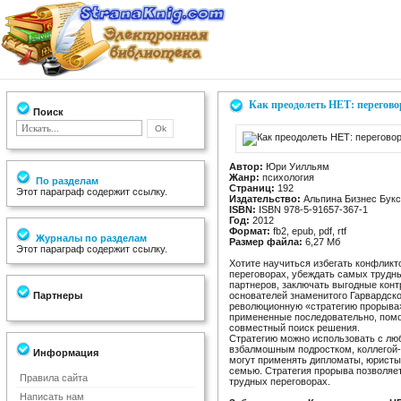
Как преодолеть НЕТ: перегово
Поиск
Автор:
Юри Уилльям
Жанр:
психология
По разделам
Страниц:
192
Этот параграф содержит ссылку.
Издательство:
Альпина Бизнес Букс
ISBN:
ISBN 978-5-91657-367-1
Год:
2012
Формат:
fb2, epub, pdf, rtf
Журналы по разделам
Размер файла:
6,27 Мб
Этот параграф содержит ссылку.
Хотите научиться избегать конфликт
переговорах, убеждать самых трудн
партнеров, заключать выгодные контр
Партнеры
основателей знаменитого Гарвардско
революционную «стратегию прорыва»,
примененные последовательно, помо
совместный поиск решения.
Стратегию можно использовать с лю
взбалмошным подростком, коллегой-
Информация
могут применять дипломаты, юристы
семью. Стратегия прорыва позволяе
Правила сайта
трудных переговорах.
Написать нам