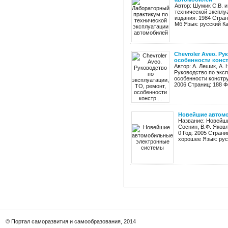
Автор: Шумик С.В. и
технической эксплу
издания: 1984 Стран
Мб Язык: русский Ка
Chevroler Aveo. Ру
особенности констр
Автор: А. Лешик, А. 
Руководство по эксп
особенности констр
2006 Страниц: 188 Ф
Новейшие автом
Название: Новейши
Соснин, В.Ф. Яков
0 Год: 2005 Страни
хорошее Язык: рус
© Портал саморазвития и самообразования, 2014