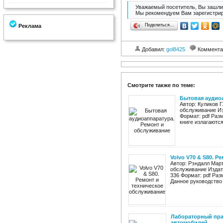
Уважаемый посетитель, Вы зашли 
Мы рекомендуем Вам зарегистрир
Поделиться…
Реклама
Добавил:
gol8425
Коммента
Смотрите также по теме:
Бытовая аудио
Автор: Куликов 
обслуживание Из
Формат: pdf Раз
книге излагаютс
Volvo V70 & S80. 
Автор: Рэндалл Март
обслуживание Издат
336 Формат: pdf Раз
Данное руководство 
Лабораторный пра
автомобилей