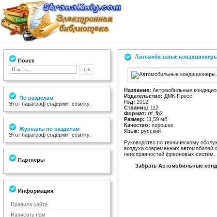
Автомобильные кондиционеры.
Поиск
Название:
Автомобильные кондицион
Издательство:
ДМК-Пресс
По разделам
Год:
2012
Этот параграф содержит ссылку.
Страниц:
112
Формат:
rtf, fb2
Размер:
11,59 мб
Качество:
хорошее
Журналы по разделам
Язык:
русский
Этот параграф содержит ссылку.
Руководство по техническому обслу
воздуха современных автомобилей с
неисправностей фреоновых систем.
Партнеры
Забрать Автомобильные конд
Информация
Правила сайта
Написать нам