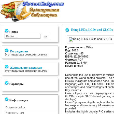
Using LEDs, LCDs and GLCDs
Поиск
Издательство:
Wiley
Год:
2012
По разделам
Страниц:
485
Этот параграф содержит ссылку.
ISBN:
1119940702
Формат:
PDF
Размер:
11.8 Mб
Язык:
English
Журналы по разделам
Этот параграф содержит ссылку.
Describing the use of displays in micro
use of real-world, tested projects. The c
full circuit diagram and source code. T
Партнеры
language) with LED, LCD and GLCD displ
advantages and disadvantages of each t
Key features:
Covers topics such as: displaying text 
GLCDs, simple GLCD based games, env
displays)
Информация
Uses C programming throughout the boo
language and introductory information ab
Правила сайта
provided
Includes the highly popular PIC series 
Написать нам