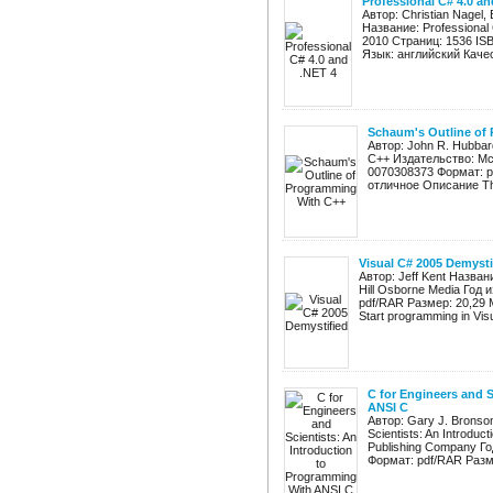
Professional C# 4.0 an
Автор: Christian Nagel, 
Название: Professional
2010 Страниц: 1536 IS
Язык: английский Качест
Schaum's Outline of
Автор: John R. Hubbar
C++ Издательство: Mcg
0070308373 Формат: p
отличное Описание Thi
Visual C# 2005 Demysti
Автор: Jeff Kent Назван
Hill Osborne Media Год
pdf/RAR Размер: 20,29
Start programming in Visua
C for Engineers and 
ANSI C
Автор: Gary J. Bronson
Scientists: An Introdu
Publishing Company Го
Формат: pdf/RAR Разме