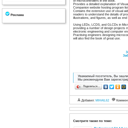
of microcontrollers in the book.
Provides a detailed explanation of Vis
Companion website hosting program lis
Contains the extensive use of visual a
readers to understand the details of pr
Реклама
illustrations, and figures, as well as en
Using LEDs, LCDS, and GLCDs in Microco
providing a number of design projects ma
electronic engineering and computer e
Practising engineers designing microc
will also find the book of great use.
З
Заб
Уважаемый посетитель, Вы зашли 
Мы рекомендуем Вам зарегистрир
Поделиться…
Добавил:
MIHAIL62
Коммен
Смотрите также по теме: