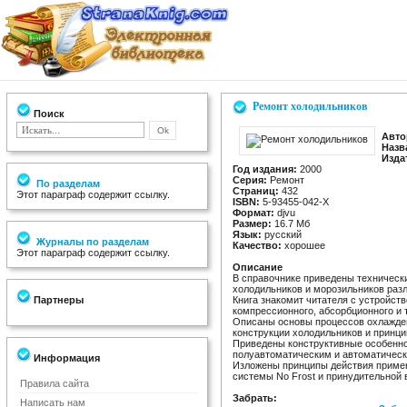
Ремонт холодильников
Поиск
Авто
Назв
Изда
Год издания:
2000
Серия:
Ремонт
По разделам
Страниц:
432
Этот параграф содержит ссылку.
ISBN:
5-93455-042-Х
Формат:
djvu
Размер:
16.7 Мб
Язык:
русский
Журналы по разделам
Качество:
хорошее
Этот параграф содержит ссылку.
Описание
В справочнике приведены техническ
холодильников и морозильников раз
Партнеры
Книга знакомит читателя с устройс
компрессионного, абсорбционного и 
Описаны основы процессов охлажден
конструкции холодильников и принци
Приведены конструктивные особенно
полуавтоматическим и автоматическ
Информация
Изложены принципы действия приме
системы No Frost и принудительной 
Правила сайта
Забрать:
Написать нам