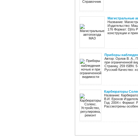
Магистральные а
Название: Магистр
Издательство: Маш
176 Формат: DjVu 
конструкции и прин
Приборы наблюден
Автор: Орлов В. А.,
при ограниченной ви
Страниц: 259 ISBN: 5
Русский Качество: хо
Карбюраторы Солек
Название: Карбюратор
В.И. Ерохов Издатель
Год: 2004 г. Формат:
Рассмотрены особенн